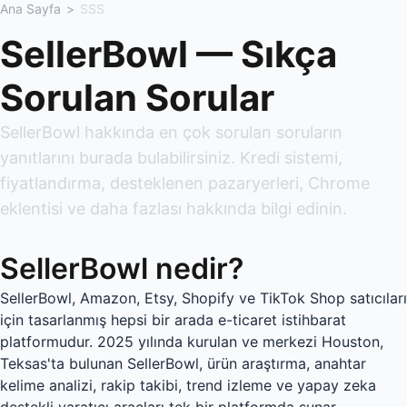
Ana Sayfa
>
SSS
SellerBowl — Sıkça
Sorulan Sorular
SellerBowl hakkında en çok sorulan soruların
yanıtlarını burada bulabilirsiniz. Kredi sistemi,
fiyatlandırma, desteklenen pazaryerleri, Chrome
eklentisi ve daha fazlası hakkında bilgi edinin.
SellerBowl nedir?
SellerBowl, Amazon, Etsy, Shopify ve TikTok Shop satıcıları
için tasarlanmış hepsi bir arada e-ticaret istihbarat
platformudur. 2025 yılında kurulan ve merkezi Houston,
Teksas'ta bulunan SellerBowl, ürün araştırma, anahtar
kelime analizi, rakip takibi, trend izleme ve yapay zeka